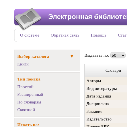
Электронная библиоте
О системе
Обратная связь
Помощь
Стат
Выдавать по:
Выбор каталога
Книги
Словари
Тип поиска
Авторы
Простой
Вид литературы
Расширенный
Дата издания
По словарям
Дисциплина
Сквозной
Заглавие
Издательство
Искать по:
Индекс ББК