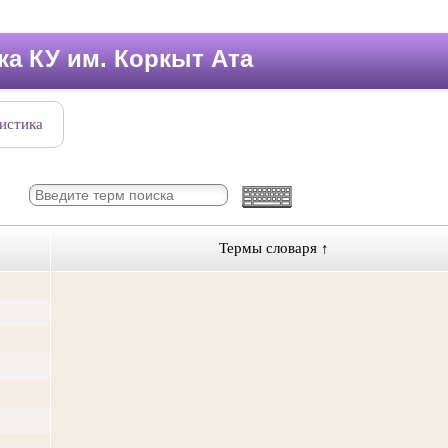
ка КУ им. Коркыт Ата
истика
Термы словаря
↑