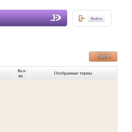
Найти
Кол-
Отобранные термы
во